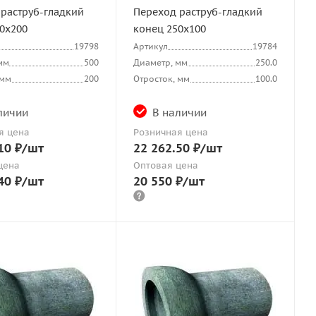
раструб-гладкий
Переход раструб-гладкий
0х200
конец 250х100
19798
Артикул
19784
мм
500
Диаметр, мм
250.0
 мм
200
Отросток, мм
100.0
личии
В наличии
я цена
Розничная цена
10
₽
/шт
22 262.50
₽
/шт
цена
Оптовая цена
40
₽
/шт
20 550
₽
/шт