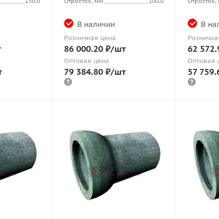
150.0
Отросток, мм
100.0
Отросток,
В наличии
В на
Розничная цена
Рознична
т
86 000.20
₽
/шт
62 572.
Оптовая цена
Оптовая 
т
79 384.80
₽
/шт
57 759.