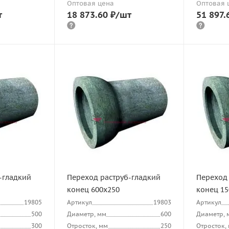
Оптовая цена
Оптовая 
т
18 873.60
₽
/шт
51 897.
-гладкий
Переход раструб-гладкий
Переход 
конец 600х250
конец 15
19805
Артикул
19803
Артикул
500
Диаметр, мм
600
Диаметр, 
300
Отросток, мм
250
Отросток,