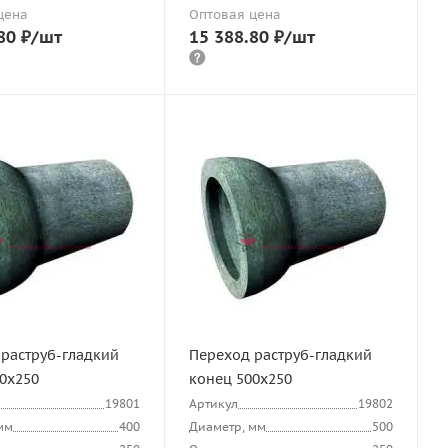
цена
Оптовая цена
80
₽
/шт
15 388.80
₽
/шт
раструб-гладкий
Переход раструб-гладкий
0х250
конец 500х250
19801
Артикул
19802
мм
400
Диаметр, мм
500