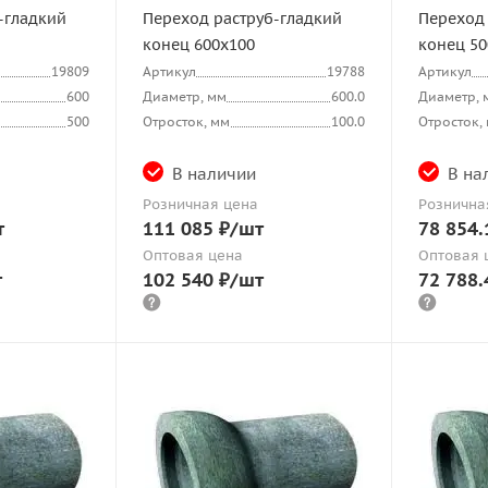
-гладкий
Переход раструб-гладкий
Переход 
конец 600х100
конец 50
19809
Артикул
19788
Артикул
600
Диаметр, мм
600.0
Диаметр, 
500
Отросток, мм
100.0
Отросток,
В наличии
В на
Розничная цена
Рознична
т
111 085
₽
/шт
78 854.
Оптовая цена
Оптовая 
т
102 540
₽
/шт
72 788.