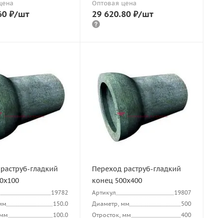
цена
Оптовая цена
60
₽
/шт
29 620.80
₽
/шт
раструб-гладкий
Переход раструб-гладкий
0х100
конец 500х400
19782
Артикул
19807
мм
150.0
Диаметр, мм
500
 мм
100.0
Отросток, мм
400