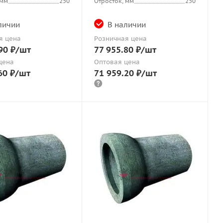
 мм
250
Отросток, мм
250
личии
В наличии
я цена
Розничная цена
90
₽
/шт
77 955.80
₽
/шт
цена
Оптовая цена
60
₽
/шт
71 959.20
₽
/шт