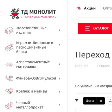
%
Акции
Опто
Железобетонные
КАТАЛОГ
изделия
Керамзитбетонные и
пескоцементные
Переход 
блоки
Асбестоцементные
—
Главная
Каталог
материалы
Фанера/OSB/Эмульсол
По умолчанию (возра
Крепеж и метизы
Цена
Д
Черный
металлопрокат