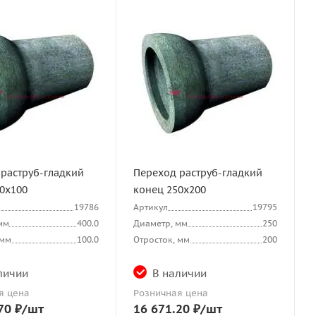
раструб-гладкий
Переход раструб-гладкий
0х100
конец 250х200
19786
Артикул
19795
мм
400.0
Диаметр, мм
250
 мм
100.0
Отросток, мм
200
личии
В наличии
я цена
Розничная цена
70
₽
/шт
16 671.20
₽
/шт