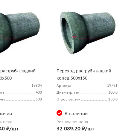
раструб-гладкий
Переход раструб-гладкий
0х300
конец 300х150
19804
Артикул
19791
мм
400
Диаметр, мм
300.0
 мм
300
Отросток, мм
150.0
личии
В наличии
я цена
Розничная цена
40
₽
/шт
32 089.20
₽
/шт