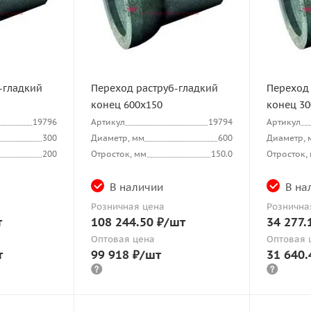
-гладкий
Переход раструб-гладкий
Переход 
конец 600х150
конец 30
19796
Артикул
19794
Артикул
300
Диаметр, мм
600
Диаметр, 
200
Отросток, мм
150.0
Отросток,
В наличии
В на
Розничная цена
Рознична
т
108 244.50
₽
/шт
34 277.
Оптовая цена
Оптовая 
т
99 918
₽
/шт
31 640.