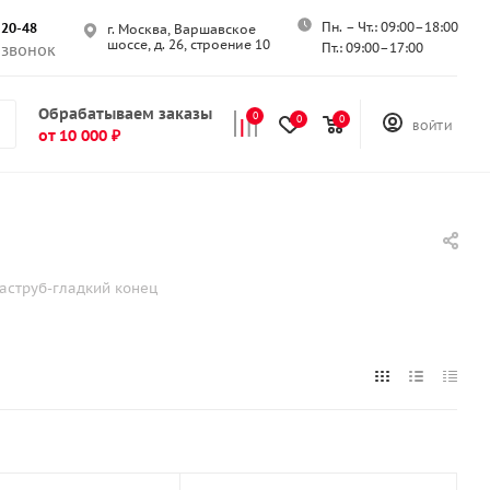
Пн. – Чт.: 09:00–18:00
-20-48
г. Москва, Варшавское
шоссе, д. 26, строение 10
Пт.: 09:00–17:00
 звонок
Обрабатываем заказы
0
0
0
ВОЙТИ
от 10 000 ₽
аструб-гладкий конец