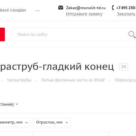
Zakaz@monolit-td.ru
+7 495 230
вые скидки
...
Отправьте заявку
Заказать
раструб-гладкий конец
28
—
—
—
Чугун/трубы
Литые фасонные части из ВЧШГ
Переход р
стание)
иаметр, мм
Отросток, мм