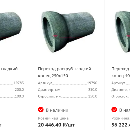
-гладкий
Переход раструб-гладкий
Переход 
конец 250х150
конец 40
19783
Артикул
19790
Артикул
200.0
Диаметр, мм
250.0
Диаметр, 
100.0
Отросток, мм
150.0
Отросток,
В наличии
В на
Розничная цена
Рознична
т
20 446.40
₽
/шт
56 222.