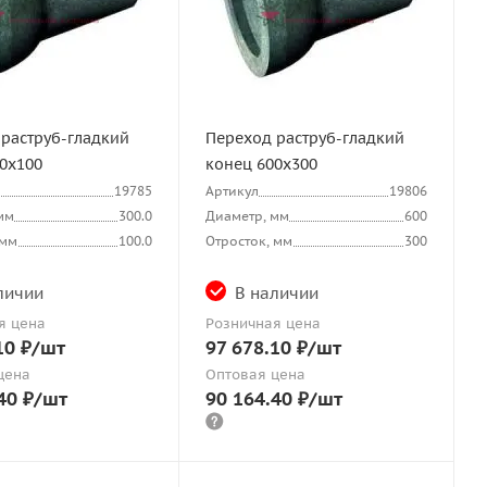
раструб-гладкий
Переход раструб-гладкий
0х100
конец 600х300
19785
Артикул
19806
мм
300.0
Диаметр, мм
600
 мм
100.0
Отросток, мм
300
личии
В наличии
я цена
Розничная цена
10
₽
/шт
97 678.10
₽
/шт
цена
Оптовая цена
40
₽
/шт
90 164.40
₽
/шт