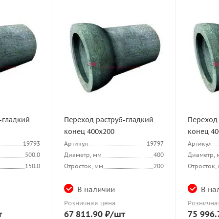
-гладкий
Переход раструб-гладкий
Переход 
конец 400х200
конец 40
19793
Артикул
19797
Артикул
500.0
Диаметр, мм
400
Диаметр, 
150.0
Отросток, мм
200
Отросток,
В наличии
В на
Розничная цена
Рознична
т
67 811.90
₽
/шт
75 996.