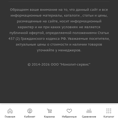
Обращаем ваше внимание на то, что данный сайт и все
информационные материалы, каталоги , статьи и цены,
размещенные на сайте, носит информационный
характер и ни при каких условиях не является
публичной офертой, определяемой положениями Статьи
437 (2) Гражданского кодекса РФ. Уважаемые посетители,
актуальные цены о стоимости и наличии товаров
уточняйте у менеджеров.
© 2014-2026 ООО "Монолит-сервис"
Главная
Кабинет
Корзина
Избранные
Сравнение
Каталог