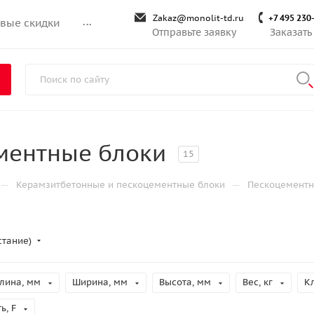
Zakaz@monolit-td.ru
+7 495 230
вые скидки
...
Отправьте заявку
Заказать
ментные блоки
15
—
—
Керамзитбетонные и пескоцементные блоки
Пескоцементн
стание)
лина, мм
Ширина, мм
Высота, мм
Вес, кг
К
ь, F