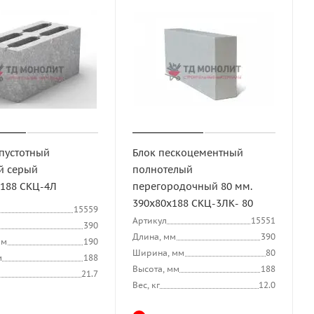
 пустотный
Блок пескоцементный
й серый
полнотелый
х188 СКЦ-4Л
перегородочный 80 мм.
390х80х188 СКЦ-3ЛК- 80
15559
Артикул
15551
390
Длина, мм
390
мм
190
Ширина, мм
80
м
188
Высота, мм
188
21.7
Вес, кг
12.0