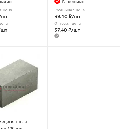
личии
В наличии
я цена
Розничная цена
/шт
39.10
₽
/шт
цена
Оптовая цена
/шт
37.40
₽
/шт
скоцементный
ый 120 мм.