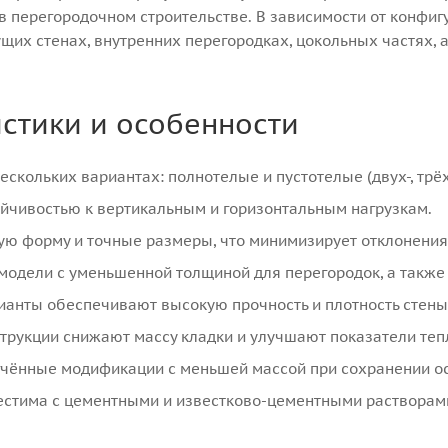
 в перегородочном строительстве. В зависимости от конфигу
щих стенах, внутренних перегородках, цокольных частях, 
стики и особенности
скольких вариантах: полнотелые и пустотелые (двух-, трёх
йчивостью к вертикальным и горизонтальным нагрузкам.
ю форму и точные размеры, что минимизирует отклонения 
одели с уменьшенной толщиной для перегородок, а также 
анты обеспечивают высокую прочность и плотность стены
трукции снижают массу кладки и улучшают показатели тепл
чённые модификации с меньшей массой при сохранении ос
стима с цементными и известково-цементными растворами