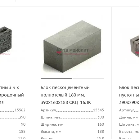
тный 3-х
Блок пескоцементный
Блок пес
городочный
полнотелый 160 мм,
пустотны
3Л
390х160х188 СКЦ-16ЛК
390х290
15562
Артикул
15545
Артикул
390
Длина, мм
390
Длина, мм
90
Ширина, мм
160
Ширина, 
188
Высота, мм
188
Высота, м
11.0
Вес, кг
25.8
Вес, кг