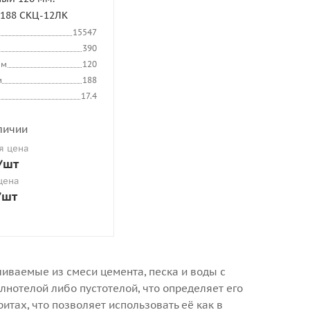
х188 СКЦ-12ЛК
15547
390
мм
120
м
188
17.4
личии
я цена
/шт
цена
/шт
иваемые из смеси цемента, песка и воды с
нотелой либо пустотелой, что определяет его
тах, что позволяет использовать её как в