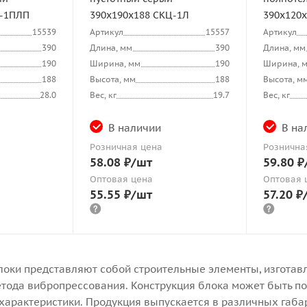
Ц-1ПЛП
390х190х188 СКЦ-1Л
390х120
15539
Артикул
15557
Артикул
390
Длина, мм
390
Длина, мм
190
Ширина, мм
190
Ширина, 
188
Высота, мм
188
Высота, м
28.0
Вес, кг
19.7
Вес, кг
В наличии
В на
Розничная цена
Рознична
58.08
₽
/шт
59.80
₽
Оптовая цена
Оптовая 
55.55
₽
/шт
57.20
₽
оки представляют собой строительные элементы, изготавл
тода вибропрессования. Конструкция блока может быть пол
арактеристики. Продукция выпускается в различных габари