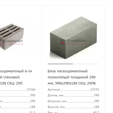
коцементный 6-ти
Блок пескоцементный
й стеновой
полнотелый толщиной 290
х188 СКЦ-29Л
мм, 390х290х188 СКЦ-29ЛК
15566
Артикул
15555
390
Длина, мм
390
мм
290
Ширина, мм
290
м
188
Высота, мм
188
31.3
Вес, кг
40.7