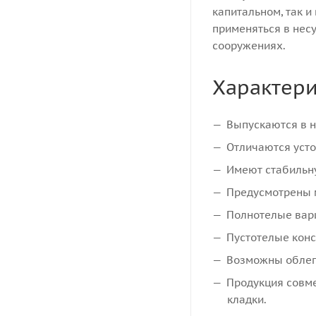
капитальном, так и
применяться в несу
сооружениях.
Характери
Выпускаются в не
Отличаются усто
Имеют стабильну
Предусмотрены м
Полнотелые вари
Пустотелые конс
Возможны облег
Продукция совме
кладки.