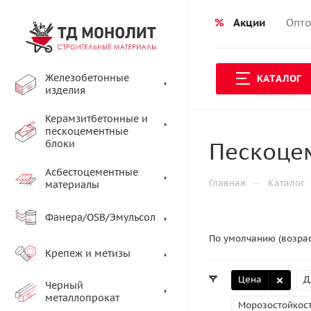
%
Акции
Опто
Железобетонные
КАТАЛОГ
изделия
Керамзитбетонные и
пескоцементные
Пескоце
блоки
Асбестоцементные
—
Главная
Каталог
материалы
Фанера/OSB/Эмульсол
По умолчанию (возра
Крепеж и метизы
Цена
Д
Черный
металлопрокат
Морозостойкост