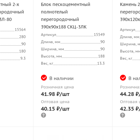
тный 2-х
Блок пескоцементный
Камень 2
городочный
полнотелый
перегор
3Л-80
перегородочный
390х120
390х90х188 СКЦ-3ЛК
15564
Артикул
Артикул
15549
280
Длина, мм
Длина, мм
90
90
Ширина, 
Ширина, мм
90
180
Высота, м
Высота, мм
188
9.3
Вес, кг
Вес, кг
13.3
В наличии
В на
Розничная цена
Рознична
41.98
₽
/шт
44.28
₽
Оптовая цена
Оптовая 
40.15
₽
/шт
42.35
₽