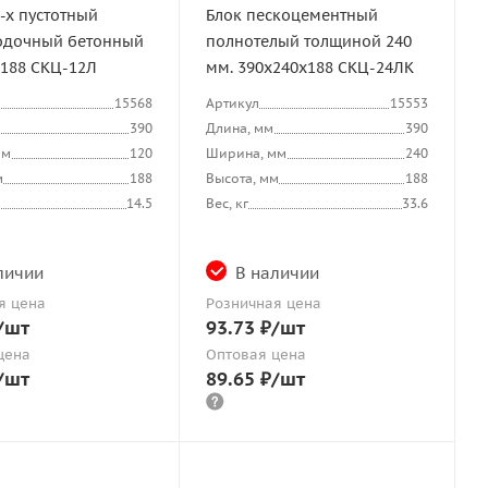
-х пустотный
Блок пескоцементный
одочный бетонный
полнотелый толщиной 240
х188 СКЦ-12Л
мм. 390х240х188 СКЦ-24ЛК
15568
Артикул
15553
390
Длина, мм
390
мм
120
Ширина, мм
240
м
188
Высота, мм
188
14.5
Вес, кг
33.6
личии
В наличии
я цена
Розничная цена
/шт
93.73
₽
/шт
цена
Оптовая цена
/шт
89.65
₽
/шт