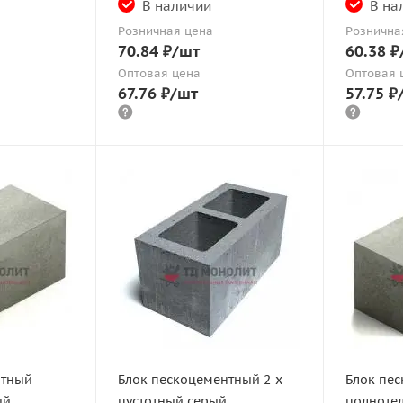
В наличии
В на
Розничная цена
Рознична
70.84
₽
/шт
60.38
₽
Оптовая цена
Оптовая 
67.76
₽
/шт
57.75
₽
нтный
Блок пескоцементный 2-х
Блок пе
ый
пустотный серый
полнотел