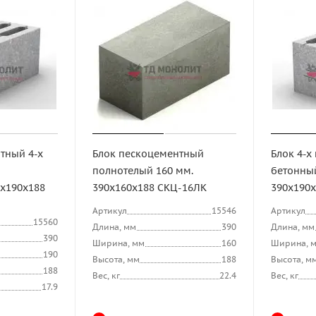
тный 4-х
Блок пескоцементный
Блок 4-х
полнотелый 160 мм.
бетонны
х190х188
390х160х188 СКЦ-16ЛК
390х190
Артикул
15546
Артикул
15560
Длина, мм
390
Длина, мм
390
Ширина, мм
160
Ширина, 
190
Высота, мм
188
Высота, м
188
Вес, кг
22.4
Вес, кг
17.9