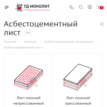
0
Асбестоцементный
лист
64
—
—
—
Главная
Каталог
Асбестоцементные материалы
Асбестоцементный лист
Лист плоский
Лист плоский
непрессованный
прессованный