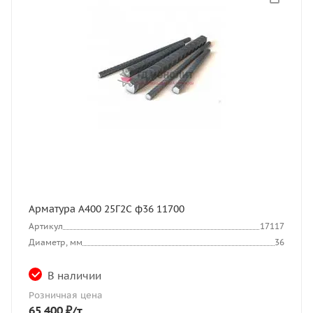
Арматура А400 25Г2С ф36 11700
Артикул
17117
Диаметр, мм
36
В наличии
Розничная цена
65 400
₽
/т