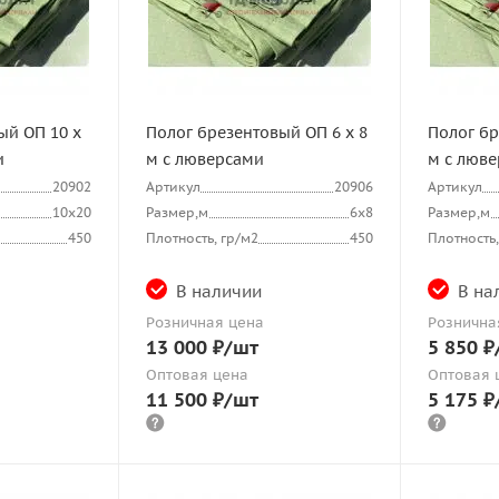
ый ОП 10 х
Полог брезентовый ОП 6 х 8
Полог бр
и
м с люверсами
м с люв
20902
Артикул
20906
Артикул
10х20
Размер,м
6х8
Размер,м
450
Плотность, гр/м2
450
Плотность,
В наличии
В на
Розничная цена
Рознична
13 000
₽
/шт
5 850
₽
Оптовая цена
Оптовая 
11 500
₽
/шт
5 175
₽