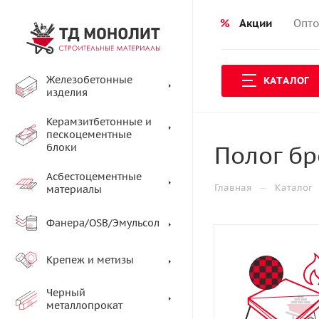
%
Акции
Опто
Железобетонные
КАТАЛОГ
изделия
Керамзитбетонные и
пескоцементные
Полог б
блоки
Асбестоцементные
—
Главная
Каталог
материалы
Фанера/OSB/Эмульсол
Крепеж и метизы
Черный
металлопрокат