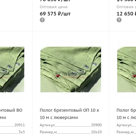
Оптовая цена
Оптовая 
69 575
₽
/шт
12 650
ентовый ВО
Полог брезентовый ОП 10 х
Полог бр
ами
10 м с люверсами
10 м с л
20911
Артикул
20900
Артикул
3х5
Размер,м
10х10
Размер,м