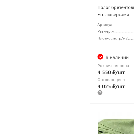
Полог брезентов
м с люверсами
Артикул
Размер,м
Плотность, гр/м2
В наличии
Розничная цена
4 550
₽
/шт
Оптовая цена
4 025
₽
/шт