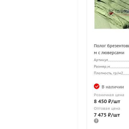
Полог брезентовы
м с люверсами
Артикул
Размер,м
Плотность, гр/м2
В наличии
Розничная цена
8 450
₽
/шт
Оптовая цена
7 475
₽
/шт