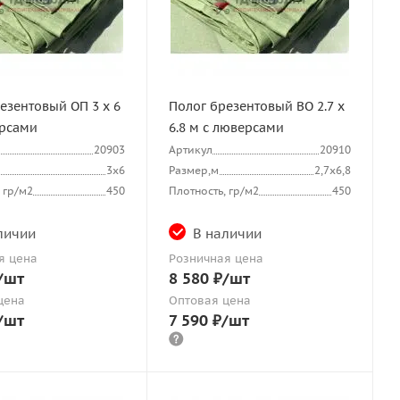
езентовый ОП 3 х 6
Полог брезентовый ВО 2.7 х
ерсами
6.8 м с люверсами
20903
Артикул
20910
3х6
Размер,м
2,7х6,8
 гр/м2
450
Плотность, гр/м2
450
личии
В наличии
я цена
Розничная цена
/шт
8 580
₽
/шт
цена
Оптовая цена
/шт
7 590
₽
/шт