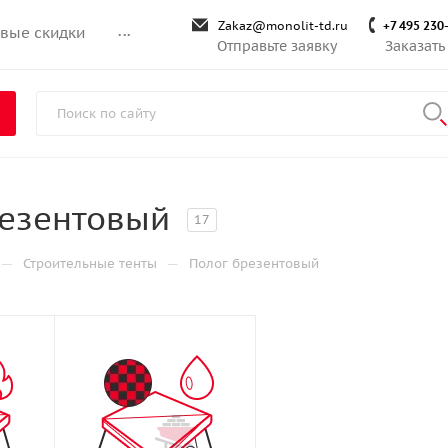
Zakaz@monolit-td.ru
+7 495 230
вые скидки
...
Отправьте заявку
Заказать
резентовый
17
—
—
Строительные тенты
Полог брезентовый