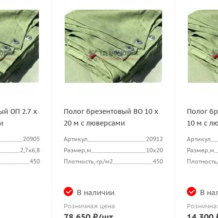
й ОП 2.7 х
Полог брезентовый ВО 10 х
Полог бр
и
20 м с люверсами
10 м с л
20905
Артикул
20912
Артикул
2,7х6,8
Размер,м
10х20
Размер,м
450
Плотность, гр/м2
450
Плотность,
В наличии
В на
Розничная цена
Рознична
78 650
₽
/шт
14 300