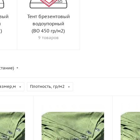
овый
Тент брезентовый
й
водоупорный
)
(ВО 450 гр/м2)
9 товаров
стание)
азмер,м
Плотность, гр/м2