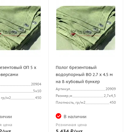
езентовый ОП 5 х
Полог брезентовый
юверсами
водоупорный ВО 2.7 х 4.5 м
на 8-кубовый бункер
20904
Артикул
20909
5х10
Размер,м
2,7х4,5
 гр/м2
450
Плотность, гр/м2
450
личии
В наличии
я цена
Розничная цена
₽
/шт
5 434
₽
/шт