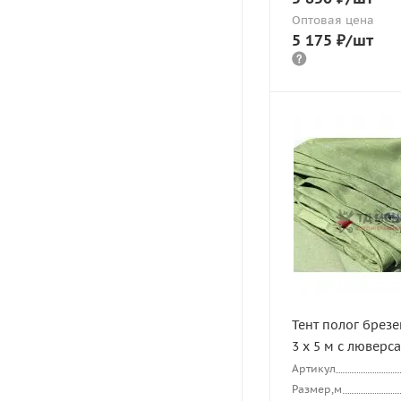
Оптовая цена
5 175
₽
/шт
Тент полог брез
3 х 5 м с люверс
Артикул
Размер,м