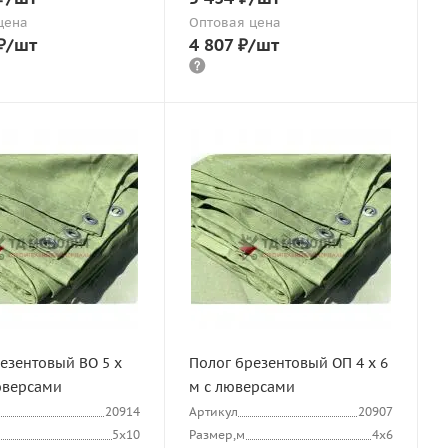
цена
Оптовая цена
₽
/шт
4 807
₽
/шт
езентовый ВО 5 х
Полог брезентовый ОП 4 х 6
юверсами
м с люверсами
20914
Артикул
20907
5х10
Размер,м
4х6