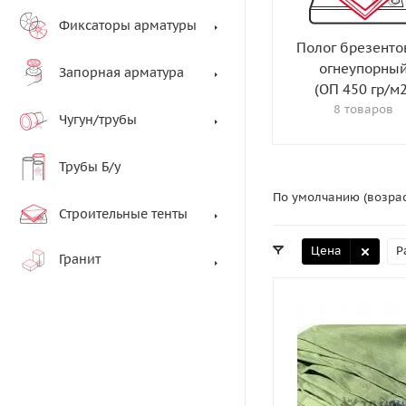
Фиксаторы арматуры
Полог брезент
огнеупорны
Запорная арматура
(ОП 450 гр/м2
8 товаров
Чугун/трубы
Трубы Б/у
По умолчанию (возра
Строительные тенты
Цена
Р
Гранит