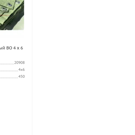
й ВО 4 х 6
20908
4х6
450