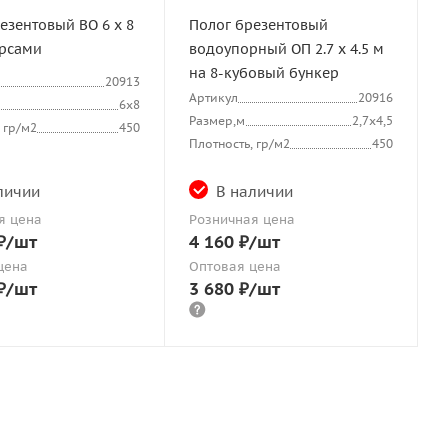
езентовый ВО 6 х 8
Полог брезентовый
ерсами
водоупорный ОП 2.7 х 4.5 м
на 8-кубовый бункер
20913
Артикул
20916
6х8
Размер,м
2,7х4,5
 гр/м2
450
Плотность, гр/м2
450
личии
В наличии
я цена
Розничная цена
₽
/шт
4 160
₽
/шт
цена
Оптовая цена
₽
/шт
3 680
₽
/шт