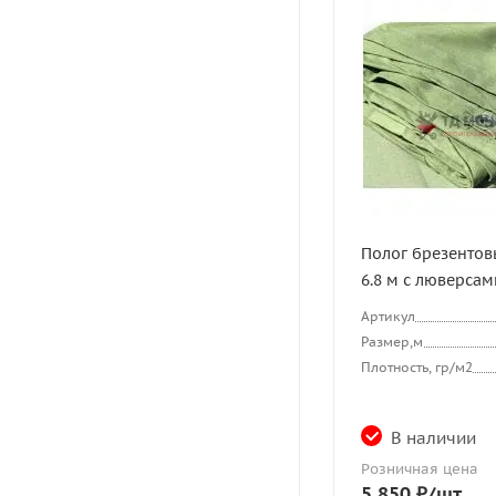
Полог брезентовы
6.8 м с люверсам
Артикул
Размер,м
Плотность, гр/м2
В наличии
Розничная цена
5 850
₽
/шт