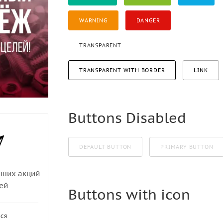
WARNING
DANGER
TRANSPARENT
TRANSPARENT WITH BORDER
LINK
Buttons Disabled
DEFAULT BUTTON
PRIMARY BUTTON
аших акций
ей
Buttons with icon
ЬСЯ