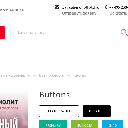
Zakaz@monolit-td.ru
+7 495 230
вые скидки
...
Отправьте заявку
Заказать
—
—
ная информация
Возможности
Кнопки
Buttons
DEFAULT WHITE
DEFAULT
PRIMARY
SUCCESS
INFO