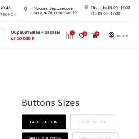
Пн. – Чт.: 09:00–18:00
-20-48
г. Москва, Варшавское
шоссе, д. 26, строение 10
Пт.: 09:00–17:00
 звонок
Обрабатываем заказы
0
0
0
ВОЙТИ
от 10 000 ₽
Buttons Sizes
LARGE BUTTON
LARGE BUTTON
DEFAULT BUTTON
DEFAULT BUTTON