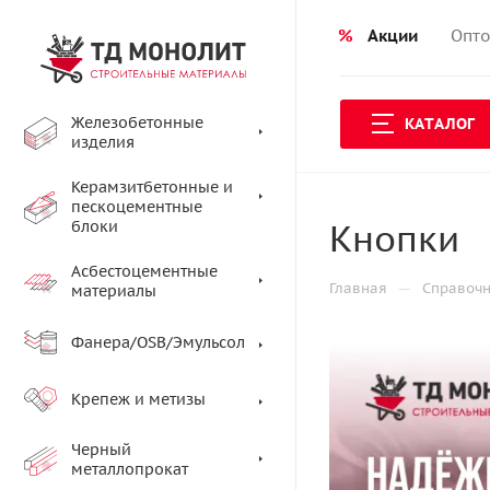
%
Акции
Опто
Железобетонные
КАТАЛОГ
изделия
Керамзитбетонные и
пескоцементные
Кнопки
блоки
Асбестоцементные
—
Главная
Справоч
материалы
Фанера/OSB/Эмульсол
Крепеж и метизы
Черный
металлопрокат