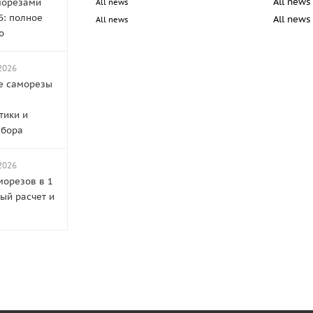
All news
морезами
All news
Б: полное
All news
All news
о
2026
е саморезы
тики и
ыбора
2026
морезов в 1
ный расчет и