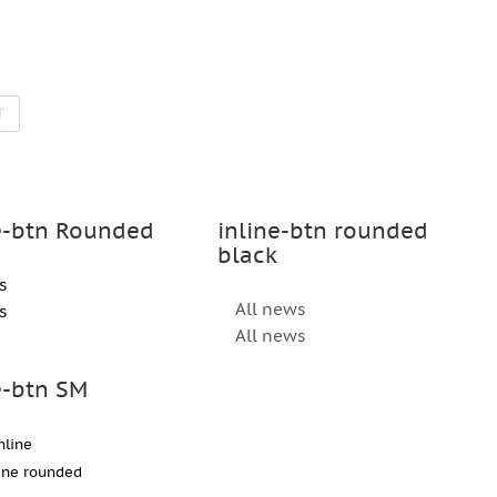
T
e-btn Rounded
inline-btn rounded
black
s
All news
s
All news
e-btn SM
nline
line rounded