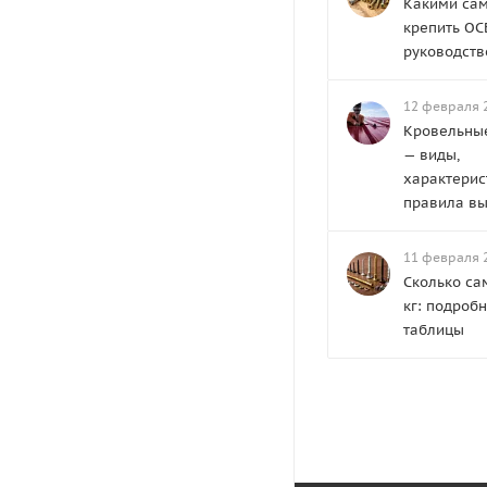
Какими са
крепить ОС
руководств
12 февраля 
Кровельны
— виды,
характерис
правила в
11 февраля 
Сколько са
кг: подроб
таблицы