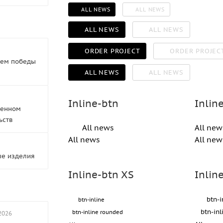
ALL NEWS
ALL NEWS
ALL NEWS
ALL NEWS
ORDER PROJECT
ORDER PROJEC
нем победы
ALL NEWS
ALL NEWS
Inline-btn
Inlin
венном
ьств
All news
All new
All news
All new
е изделия
Inline-btn XS
Inlin
btn-i
btn-inline
btn-in
btn-inline rounded
2026