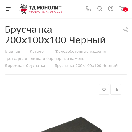
0
Брусчатка
200х100х100 Черный
—
—
—
Главная
Каталог
Железобетонные изделия
—
Тротуарная плитка и бордюрный камень
—
Дорожная брусчатка
Брусчатка 200х100х100 Черный