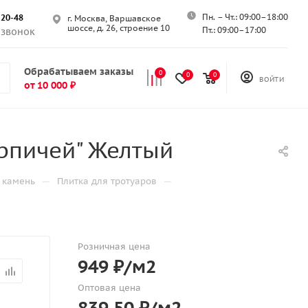
Пн. – Чт.: 09:00–18:00
-20-48
г. Москва, Варшавское
шоссе, д. 26, строение 10
Пт.: 09:00–17:00
 звонок
Обрабатываем заказы
0
0
0
ВОЙТИ
от 10 000 ₽
ирпичей" Желтый
—
—
 камень
Плитка для тротуаров
Розничная цена
949
₽
/м2
Оптовая цена
839.50
₽
/м2