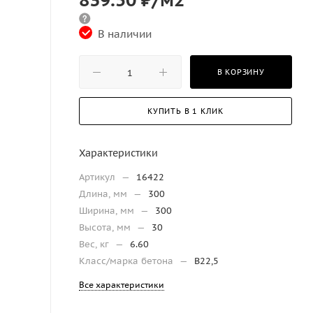
В наличии
В КОРЗИНУ
КУПИТЬ В 1 КЛИК
Характеристики
Артикул
—
16422
Длина, мм
—
300
Ширина, мм
—
300
Высота, мм
—
30
Вес, кг
—
6.60
Класс/марка бетона
—
B22,5
Все характеристики