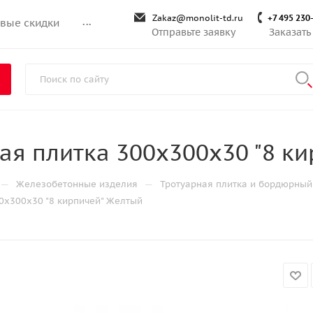
Zakaz@monolit-td.ru
+7 495 230
вые скидки
...
Отправьте заявку
Заказать
ая плитка 300х300х30 "8 к
—
—
Железобетонные изделия
Тротуарная плитка и бордюрный
0х300х30 "8 кирпичей" Желтый