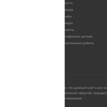
Новости
НАШИ КЛИЕНТЫ
Команда
Отзывы
Карьера
Контакты
Сертификаты дилера
Выполненные работы
Обращаем ваше внимание на то, что данный сайт и все и
каких условиях не является публичной офертой, определ
наличии товаров уточняйте у менеджеров.