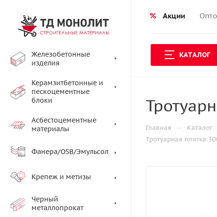
%
Акции
Опто
Железобетонные
КАТАЛОГ
изделия
Керамзитбетонные и
пескоцементные
Тротуарн
блоки
Асбестоцементные
—
Главная
Каталог
материалы
Тротуарная плитка 30
Фанера/OSB/Эмульсол
Крепеж и метизы
Черный
металлопрокат