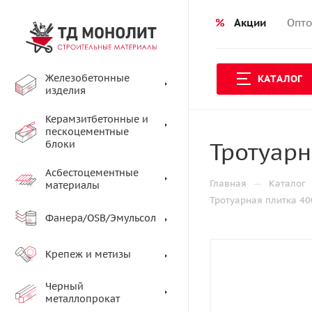
%
Акции
Опто
Железобетонные
КАТАЛОГ
изделия
Керамзитбетонные и
пескоцементные
Тротуарн
блоки
Асбестоцементные
—
Главная
Каталог
материалы
Тротуарная плитка 4
Фанера/OSB/Эмульсол
Крепеж и метизы
Черный
металлопрокат