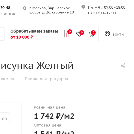
Пн. – Чт.: 09:00–18:00
-20-48
г. Москва, Варшавское
шоссе, д. 26, строение 10
Пт.: 09:00–17:00
 звонок
Обрабатываем заказы
0
0
0
ВОЙТИ
от 10 000 ₽
рисунка Желтый
—
—
 камень
Плитка для тротуаров
Розничная цена
1 742
₽
/м2
Оптовая цена
1 541
₽
/м2