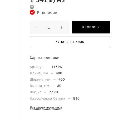
В наличии
В КОРЗИНУ
КУПИТЬ В 1 КЛИК
Характеристики
Артикул
—
11596
Длина, мм
—
400
Ширина, мм
—
400
Высота, мм
—
80
Вес, кг
—
27.20
Класс/марка бетона
—
B30
Все характеристики