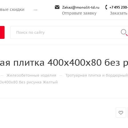
Zakaz@monolit-td.ru
+7 495 230
вые скидки
...
Отправьте заявку
Заказать
ая плитка 400х400х80 без 
—
—
Железобетонные изделия
Тротуарная плитка и бордюрный
00х400х80 без рисунка Желтый