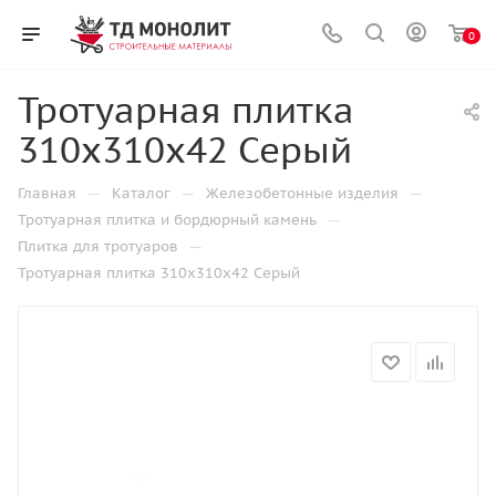
0
Тротуарная плитка
310х310х42 Серый
—
—
—
Главная
Каталог
Железобетонные изделия
—
Тротуарная плитка и бордюрный камень
—
Плитка для тротуаров
Тротуарная плитка 310х310х42 Серый