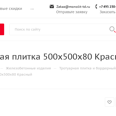
Zakaz@monolit-td.ru
+7 495 230
вые скидки
...
Отправьте заявку
Заказать
ая плитка 500х500х80 Кра
—
—
Железобетонные изделия
Тротуарная плитка и бордюрный
00х500х80 Красный