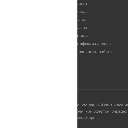
Новости
НАШИ КЛИЕНТЫ
Команда
Отзывы
Карьера
Контакты
Сертификаты дилера
Выполненные работы
Обращаем ваше внимание на то, что данный сайт и все и
каких условиях не является публичной офертой, определ
наличии товаров уточняйте у менеджеров.