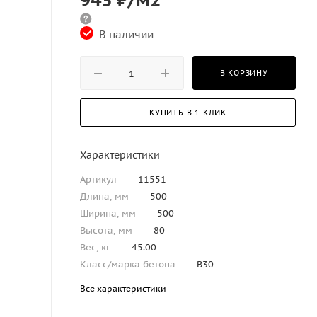
В наличии
В КОРЗИНУ
КУПИТЬ В 1 КЛИК
Характеристики
Артикул
—
11551
Длина, мм
—
500
Ширина, мм
—
500
Высота, мм
—
80
Вес, кг
—
45.00
Класс/марка бетона
—
B30
Все характеристики