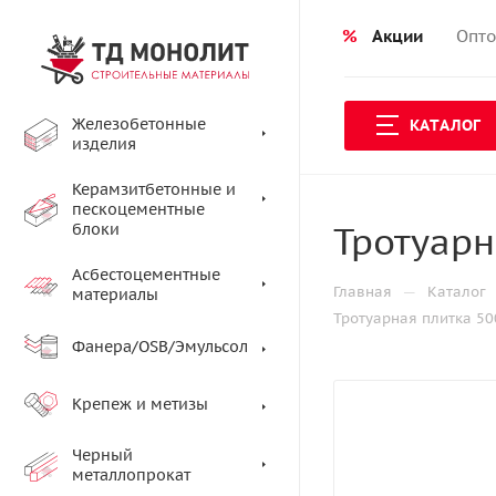
%
Акции
Опто
Железобетонные
КАТАЛОГ
изделия
Керамзитбетонные и
пескоцементные
Тротуарн
блоки
Асбестоцементные
—
Главная
Каталог
материалы
Тротуарная плитка 5
Фанера/OSB/Эмульсол
Крепеж и метизы
Черный
металлопрокат