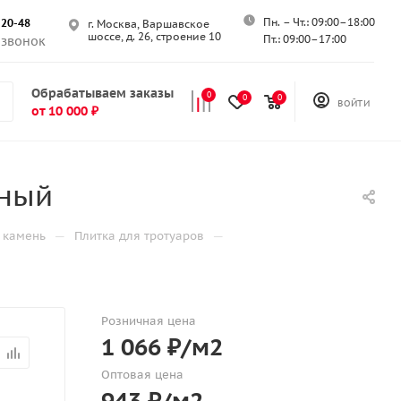
Пн. – Чт.: 09:00–18:00
-20-48
г. Москва, Варшавское
шоссе, д. 26, строение 10
Пт.: 09:00–17:00
 звонок
Обрабатываем заказы
0
0
0
ВОЙТИ
от 10 000 ₽
сный
—
—
 камень
Плитка для тротуаров
Розничная цена
1 066
₽
/м2
Оптовая цена
943
₽
/м2