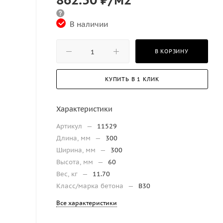
В наличии
В КОРЗИНУ
КУПИТЬ В 1 КЛИК
Характеристики
Артикул
—
11529
Длина, мм
—
300
Ширина, мм
—
300
Высота, мм
—
60
Вес, кг
—
11.70
Класс/марка бетона
—
B30
Все характеристики