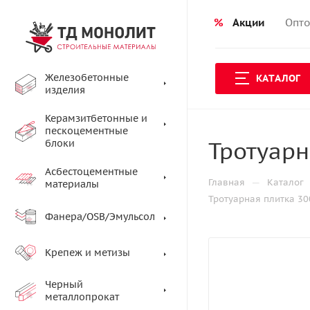
%
Акции
Опто
Железобетонные
КАТАЛОГ
изделия
Керамзитбетонные и
пескоцементные
Тротуарн
блоки
Асбестоцементные
—
Главная
Каталог
материалы
Тротуарная плитка 3
Фанера/OSB/Эмульсол
Крепеж и метизы
Черный
металлопрокат