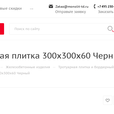
Zakaz@monolit-td.ru
+7 495 230
вые скидки
...
Отправьте заявку
Заказать
ая плитка 300х300х60 Чер
—
—
Железобетонные изделия
Тротуарная плитка и бордюрный
00х300х60 Черный