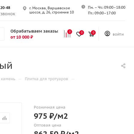
Пн. – Чт.: 09:00–18:00
-20-48
г. Москва, Варшавское
шоссе, д. 26, строение 10
Пт.: 09:00–17:00
 звонок
Обрабатываем заказы
0
0
0
ВОЙТИ
от 10 000 ₽
ный
—
—
 камень
Плитка для тротуаров
Розничная цена
975
₽
/м2
Оптовая цена
862.50
₽
/м2