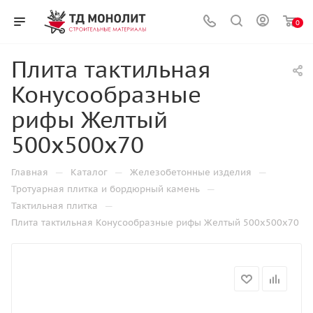
0
Плита тактильная
Конусообразные
рифы Желтый
500х500х70
—
—
—
Главная
Каталог
Железобетонные изделия
—
Тротуарная плитка и бордюрный камень
—
Тактильная плитка
Плита тактильная Конусообразные рифы Желтый 500х500х70