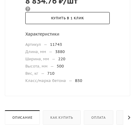
8 834.76
₽
/шт
КУПИТЬ В 1 КЛИК
Характеристики
Артикул
—
11743
Длина, мм
—
3880
Ширина, мм
—
220
Высота, мм
—
500
Вес, кг
—
710
Класс/марка бетона
—
В30
ОПИСАНИЕ
КАК КУПИТЬ
ОПЛАТА
ДОСТ