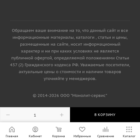
Обращаем ваше внимание на то, что данный сайт и все
информационные материалы, каталоги , статьи и цены,
размещенные на сайте, носит информационный
характер и ни при каких условиях не является
публичной офертой, определяемой положениями Статьи
437 (2) Гражданского кодекса РФ. Уважаемые посетители,
актуальные цены о стоимости и наличии товаров
уточняйте у менеджеров.
© 2014-2026 ООО "Монолит-сервис"
В КОРЗИНУ
Главная
Кабинет
Корзина
Избранные
Сравнение
Каталог