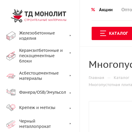
%
Акции
Опто
Железобетонные
КАТАЛОГ
изделия
Керамзитбетонные и
пескоцементные
Многопус
блоки
Асбестоцементные
—
Главная
Каталог
материалы
Многопустотная плита
Фанера/OSB/Эмульсол
Крепеж и метизы
Черный
металлопрокат