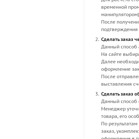
временной пром
манипулятором)
После получени
подтверждения 
Сделать заказ ч
Данный способ 
На сайте выбир
Далее необходи
оформление зак
После отправле
выставления сч
Сделать заказ о
Данный способ 
Менеджер уточн
товара, его осо
По результатам 
заказ, укомпле
оформление в то