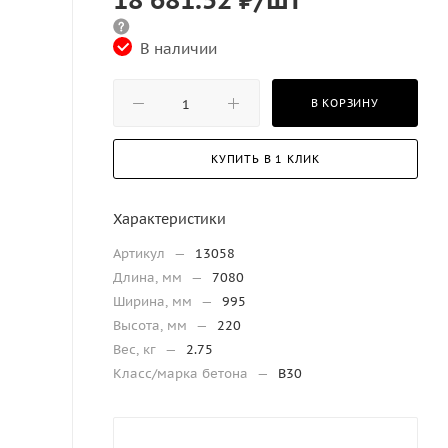
В наличии
В КОРЗИНУ
КУПИТЬ В 1 КЛИК
Характеристики
Артикул
—
13058
Длина, мм
—
7080
Ширина, мм
—
995
Высота, мм
—
220
Вес, кг
—
2.75
Класс/марка бетона
—
В30