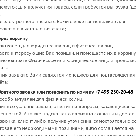
ежуток для получения товара, если требуется выгрузка (д
.
я электронного письма с Вами свяжется менеджер для
заказа и выставления счёта;
ерез корзину
актуален для юридических лиц и физических лиц.
аете интересующие Вас позиции, и помещаете их в корзину
мо выбрать Физическое или юридическое лицо и продолж
аза.
ния заявки с Вами свяжется менеджер для подтверждения 
ёта;
братного звонка или позвонить по номеру
+7 495 230-20-48
особо актуален для физических лиц.
ит все условия заказа, ответит на вопросы, касающиеся к
бенностей. А также подскажет о вариантах оплаты и достав
звонка, клиент либо, получив уточнения, самостоятельно 
ктовав его необходимыми позициями, либо соглашается на
м виде, в котором есть сейчас. Получает подтверждение н