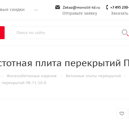
Zakaz@monolit-td.ru
+7 495 230
вые скидки
...
Отправьте заявку
Заказать
тотная плита перекрытий П
—
—
—
Железобетонные изделия
Бетонные плиты перекрытий
 перекрытий ПБ-71-10-8