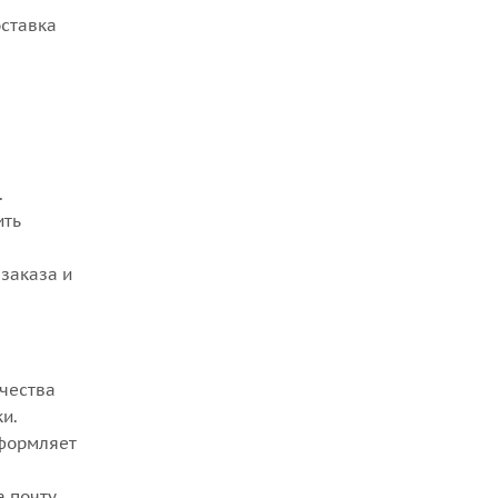
оставка
.
ить
заказа и
ачества
ки.
оформляет
а почту