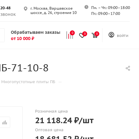
Пн. – Чт.: 09:00–18:00
-20-48
г. Москва, Варшавское
шоссе, д. 26, строение 10
Пт.: 09:00–17:00
 звонок
Обрабатываем заказы
0
0
0
ВОЙТИ
от 10 000 ₽
Б-71-10-8
—
Многопустотные плиты ПБ
Розничная цена
21 118.24
₽
/шт
Оптовая цена
18 681.52
₽
/шт