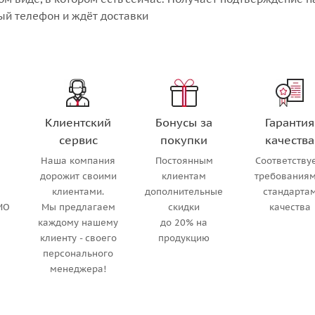
ый телефон и ждёт доставки
Клиентский
Бонусы за
Гарантия
сервис
покупки
качества
Наша компания
Постоянным
Соответству
м
дорожит своими
клиентам
требованиям
клиентами.
дополнительные
стандарта
МО
Мы предлагаем
скидки
качества
каждому нашему
до 20% на
клиенту - своего
продукцию
персонального
менеджера!