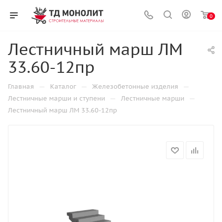
0
Лестничный марш ЛМ
33.60-12пр
—
—
—
Главная
Каталог
Железобетонные изделия
—
—
Лестничные марши и ступени
Лестничные марши
Лестничный марш ЛМ 33.60-12пр