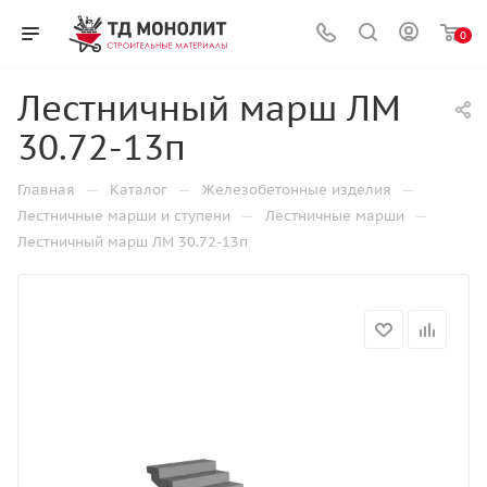
0
Лестничный марш ЛМ
30.72-13п
—
—
—
Главная
Каталог
Железобетонные изделия
—
—
Лестничные марши и ступени
Лестничные марши
Лестничный марш ЛМ 30.72-13п