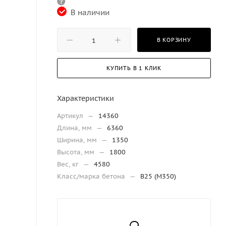
В наличии
В КОРЗИНУ
КУПИТЬ В 1 КЛИК
Характеристики
Артикул
—
14360
Длина, мм
—
6360
Ширина, мм
—
1350
Высота, мм
—
1800
Вес, кг
—
4580
Класс/марка бетона
—
В25 (М350)