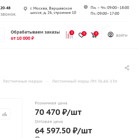
Пн. – Чт.: 09:00–18:00
-20-48
г. Москва, Варшавское
шоссе, д. 26, строение 10
Пт.: 09:00–17:00
 звонок
Обрабатываем заказы
0
0
0
ВОЙТИ
от 10 000 ₽
—
Лестничные марши
Лестничный марш ЛМ 36.66-13п
Розничная цена
70 470
₽
/шт
Оптовая цена
64 597.50
₽
/шт