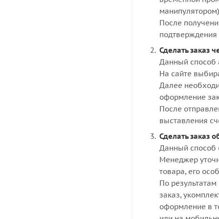
манипулятором)
После получени
подтверждения 
Сделать заказ ч
Данный способ 
На сайте выбир
Далее необходи
оформление зак
После отправле
выставления сч
Сделать заказ о
Данный способ 
Менеджер уточн
товара, его осо
По результатам 
заказ, укомпле
оформление в то
или на мобильн