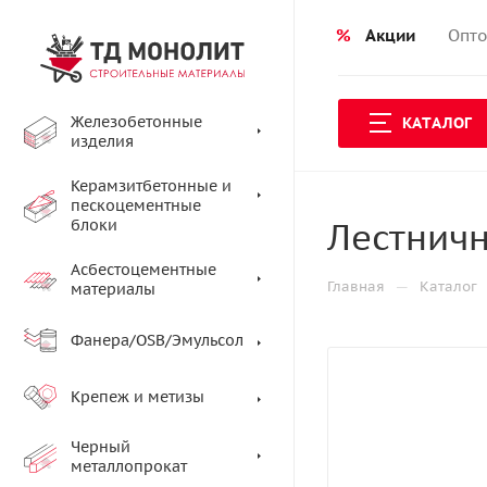
%
Акции
Опто
Железобетонные
КАТАЛОГ
изделия
Керамзитбетонные и
пескоцементные
Лестнич
блоки
Асбестоцементные
—
Главная
Каталог
материалы
Фанера/OSB/Эмульсол
Крепеж и метизы
Черный
металлопрокат