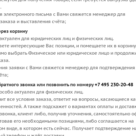
.
я электронного письма с Вами свяжется менеджер для
заказа и выставления счёта;
ерез корзину
актуален для юридических лиц и физических лиц.
аете интересующие Вас позиции, и помещаете их в корзину
мо выбрать Физическое или юридическое лицо и продолж
аза.
ния заявки с Вами свяжется менеджер для подтверждения 
ёта;
братного звонка или позвонить по номеру
+7 495 230-20-48
особо актуален для физических лиц.
ит все условия заказа, ответит на вопросы, касающиеся к
бенностей. А также подскажет о вариантах оплаты и достав
звонка, клиент либо, получив уточнения, самостоятельно 
ктовав его необходимыми позициями, либо соглашается на
м виде, в котором есть сейчас. Получает подтверждение н
ый телефон и ждёт доставки