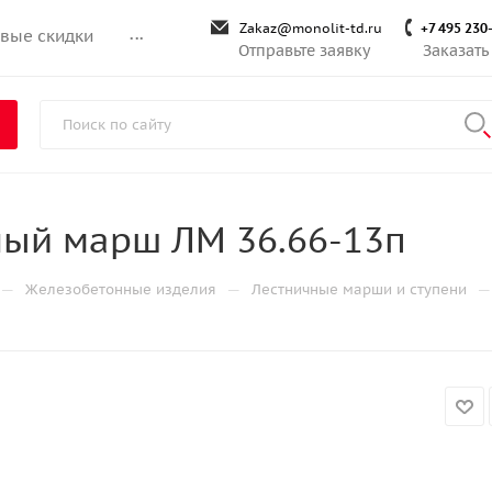
Zakaz@monolit-td.ru
+7 495 230
вые скидки
...
Отправьте заявку
Заказать
ный марш ЛМ 36.66-13п
—
—
—
Железобетонные изделия
Лестничные марши и ступени