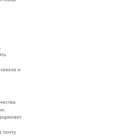
.
ить
заказа и
ачества
ки.
оформляет
а почту