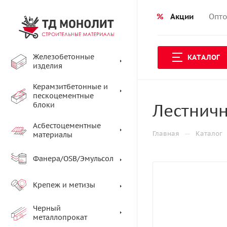
%
Акции
Опто
Железобетонные
КАТАЛОГ
изделия
Керамзитбетонные и
пескоцементные
Лестнич
блоки
Асбестоцементные
—
Главная
Каталог
материалы
Фанера/OSB/Эмульсол
Крепеж и метизы
Черный
металлопрокат