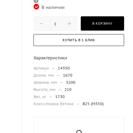
В наличии
В КОРЗИНУ
КУПИТЬ В 1 КЛИК
Характеристики
Артикул
—
14350
Длина, мм
—
1670
Ширина, мм
—
3200
Высота, мм
—
210
Вес, кг
—
1730
Класс/марка бетона
—
В25 (М350)