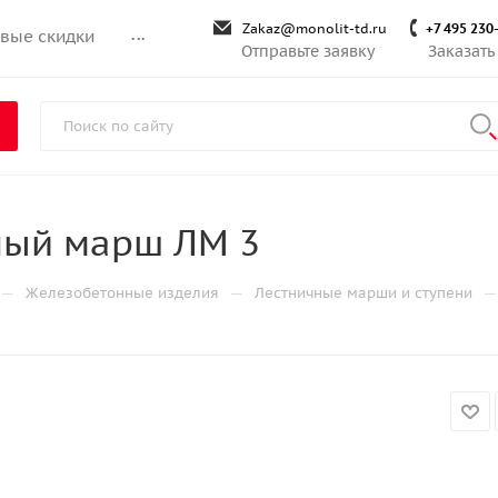
Zakaz@monolit-td.ru
+7 495 230
вые скидки
...
Отправьте заявку
Заказать
ный марш ЛМ 3
—
—
—
Железобетонные изделия
Лестничные марши и ступени