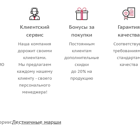
Клиентский
Бонусы за
Гарантия
сервис
покупки
качества
Наша компания
Постоянным
Соответству
м
дорожит своими
клиентам
требованиям
клиентами.
дополнительные
стандарта
МО
Мы предлагаем
скидки
качества
каждому нашему
до 20% на
клиенту - своего
продукцию
персонального
менеджера!
ории:
Лестничные марши