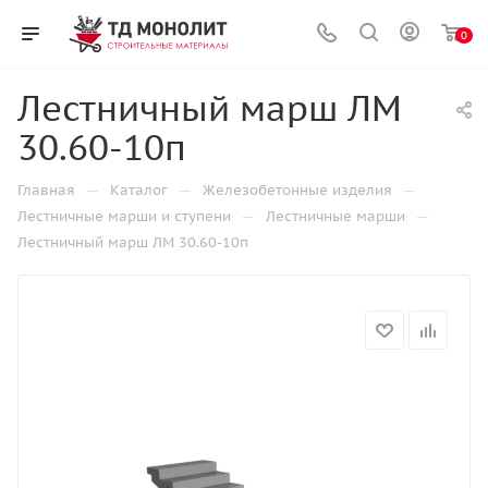
0
Лестничный марш ЛМ
30.60-10п
—
—
—
Главная
Каталог
Железобетонные изделия
—
—
Лестничные марши и ступени
Лестничные марши
Лестничный марш ЛМ 30.60-10п