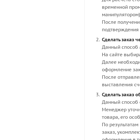
временной пром
манипулятором)
После получени
подтверждения 
Сделать заказ ч
Данный способ 
На сайте выбир
Далее необходи
оформление зак
После отправле
выставления сч
Сделать заказ о
Данный способ 
Менеджер уточн
товара, его осо
По результатам 
заказ, укомпле
оформление в то