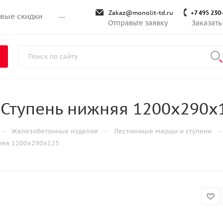
Zakaz@monolit-td.ru
+7 495 230
вые скидки
...
Отправьте заявку
Заказать
Ступень нижняя 1200х290х
—
—
—
Железобетонные изделия
Лестничные марши и ступени
няя 1200х290х125