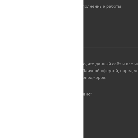
Выполненные работы
Обращаем ваше внимание на то, что данный сайт и все и
каких условиях не является публичной офертой, определ
наличии товаров уточняйте у менеджеров.
© 2014-2026 ООО "Монолит-сервис"