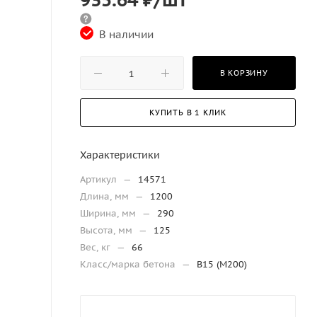
В наличии
В КОРЗИНУ
КУПИТЬ В 1 КЛИК
Характеристики
Артикул
—
14571
Длина, мм
—
1200
Ширина, мм
—
290
Высота, мм
—
125
Вес, кг
—
66
Класс/марка бетона
—
В15 (М200)