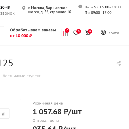
Пн. – Чт.: 09:00–18:00
-20-48
г. Москва, Варшавское
шоссе, д. 26, строение 10
Пт.: 09:00–17:00
 звонок
Обрабатываем заказы
0
0
0
ВОЙТИ
от 10 000 ₽
125
—
Лестничные ступени
Розничная цена
1 057.68
₽
/шт
Оптовая цена
935.64
₽
/шт