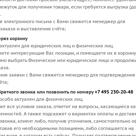
ежуток для получения товара, если требуется выгрузка (д
.
я электронного письма с Вами свяжется менеджер для
заказа и выставления счёта;
ерез корзину
актуален для юридических лиц и физических лиц.
аете интересующие Вас позиции, и помещаете их в корзину
мо выбрать Физическое или юридическое лицо и продолж
аза.
ния заявки с Вами свяжется менеджер для подтверждения 
ёта;
братного звонка или позвонить по номеру
+7 495 230-20-48
особо актуален для физических лиц.
ит все условия заказа, ответит на вопросы, касающиеся к
бенностей. А также подскажет о вариантах оплаты и достав
звонка, клиент либо, получив уточнения, самостоятельно 
ктовав его необходимыми позициями, либо соглашается на
м виде, в котором есть сейчас. Получает подтверждение н