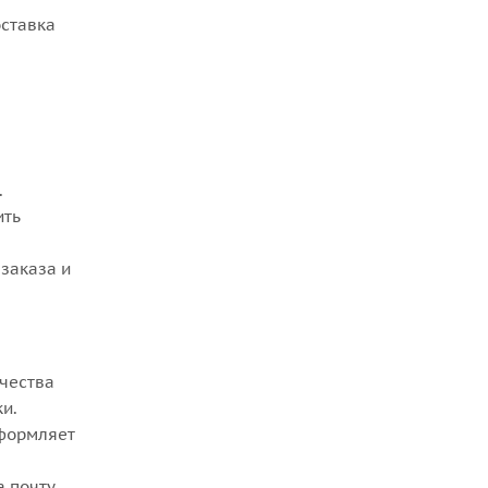
оставка
.
ить
заказа и
ачества
ки.
оформляет
а почту