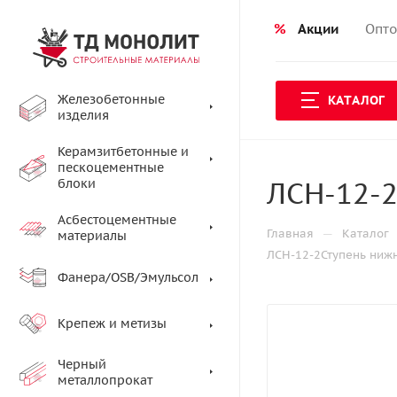
%
Акции
Опто
Железобетонные
КАТАЛОГ
изделия
Керамзитбетонные и
пескоцементные
ЛСН-12-2
блоки
Асбестоцементные
—
Главная
Каталог
материалы
ЛСН-12-2Ступень ниж
Фанера/OSB/Эмульсол
Крепеж и метизы
Черный
металлопрокат