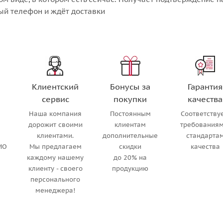
ый телефон и ждёт доставки
Клиентский
Бонусы за
Гарантия
сервис
покупки
качества
Наша компания
Постоянным
Соответству
м
дорожит своими
клиентам
требованиям
клиентами.
дополнительные
стандарта
МО
Мы предлагаем
скидки
качества
каждому нашему
до 20% на
клиенту - своего
продукцию
персонального
менеджера!