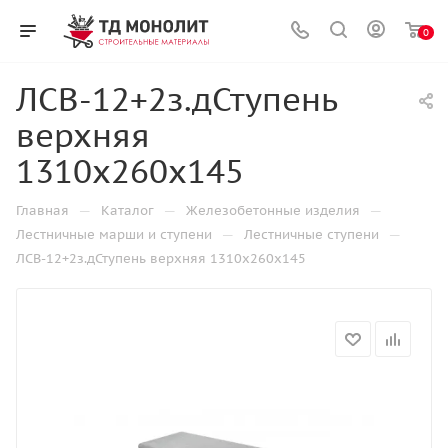
0
ЛСВ-12+2з.дСтупень
верхняя
1310х260х145
—
—
—
Главная
Каталог
Железобетонные изделия
—
—
Лестничные марши и ступени
Лестничные ступени
ЛСВ-12+2з.дСтупень верхняя 1310х260х145