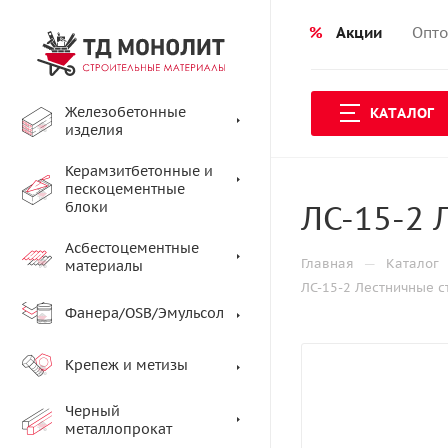
%
Акции
Опто
Железобетонные
КАТАЛОГ
изделия
Керамзитбетонные и
пескоцементные
ЛС-15-2 
блоки
Асбестоцементные
—
Главная
Каталог
материалы
ЛС-15-2 Лестничные 
Фанера/OSB/Эмульсол
Крепеж и метизы
Черный
металлопрокат