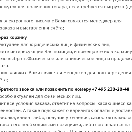
ежуток для получения товара, если требуется выгрузка (д
.
я электронного письма с Вами свяжется менеджер для
заказа и выставления счёта;
ерез корзину
актуален для юридических лиц и физических лиц.
аете интересующие Вас позиции, и помещаете их в корзину
мо выбрать Физическое или юридическое лицо и продолж
аза.
ния заявки с Вами свяжется менеджер для подтверждения 
ёта;
братного звонка или позвонить по номеру
+7 495 230-20-48
особо актуален для физических лиц.
ит все условия заказа, ответит на вопросы, касающиеся к
бенностей. А также подскажет о вариантах оплаты и достав
звонка, клиент либо, получив уточнения, самостоятельно 
ктовав его необходимыми позициями, либо соглашается на
м виде, в котором есть сейчас. Получает подтверждение н