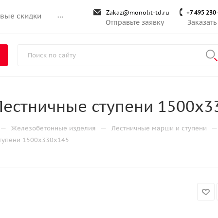
Zakaz@monolit-td.ru
+7 495 230
вые скидки
...
Отправьте заявку
Заказать
Лестничные ступени 1500х3
—
—
—
Железобетонные изделия
Лестничные марши и ступени
ступени 1500х330х145