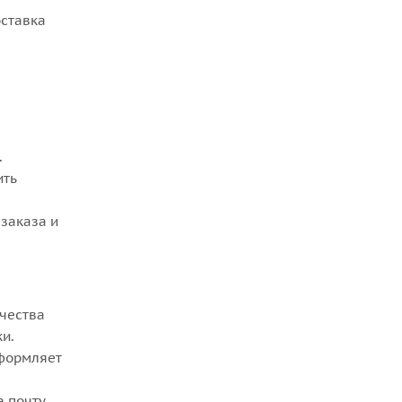
оставка
.
ить
заказа и
ачества
ки.
оформляет
а почту