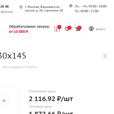
Пн. – Чт.: 09:00–18:00
-20-48
г. Москва, Варшавское
шоссе, д. 26, строение 10
Пт.: 09:00–17:00
 звонок
Обрабатываем заказы
0
0
0
ВОЙТИ
от 10 000 ₽
30х145
—
Лестничные ступени
Розничная цена
2 116.92
₽
/шт
Оптовая цена
1 872.66
₽
/шт