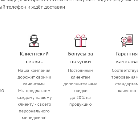
ый телефон и ждёт доставки
Клиентский
Бонусы за
Гарантия
сервис
покупки
качества
Наша компания
Постоянным
Соответству
м
дорожит своими
клиентам
требованиям
клиентами.
дополнительные
стандарта
МО
Мы предлагаем
скидки
качества
каждому нашему
до 20% на
клиенту - своего
продукцию
персонального
менеджера!