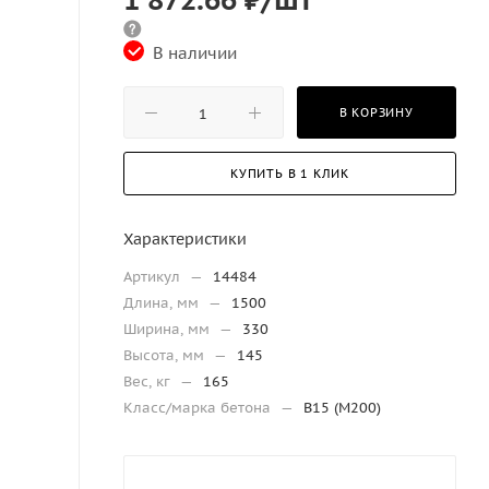
В наличии
В КОРЗИНУ
КУПИТЬ В 1 КЛИК
Характеристики
Артикул
—
14484
Длина, мм
—
1500
Ширина, мм
—
330
Высота, мм
—
145
Вес, кг
—
165
Класс/марка бетона
—
В15 (М200)