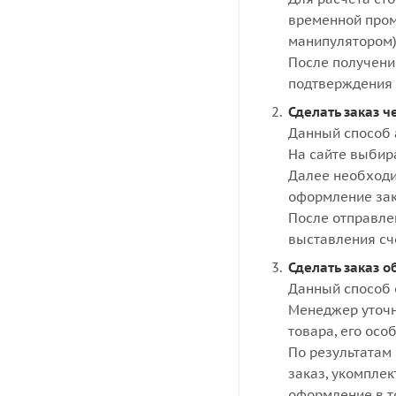
временной пром
манипулятором)
После получени
подтверждения 
Сделать заказ ч
Данный способ 
На сайте выбир
Далее необходи
оформление зак
После отправле
выставления сч
Сделать заказ о
Данный способ 
Менеджер уточн
товара, его осо
По результатам 
заказ, укомпле
оформление в то