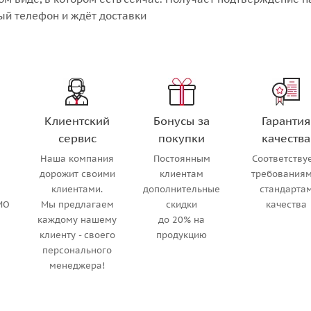
ый телефон и ждёт доставки
Клиентский
Бонусы за
Гарантия
сервис
покупки
качества
Наша компания
Постоянным
Соответству
м
дорожит своими
клиентам
требованиям
клиентами.
дополнительные
стандарта
МО
Мы предлагаем
скидки
качества
каждому нашему
до 20% на
клиенту - своего
продукцию
персонального
менеджера!