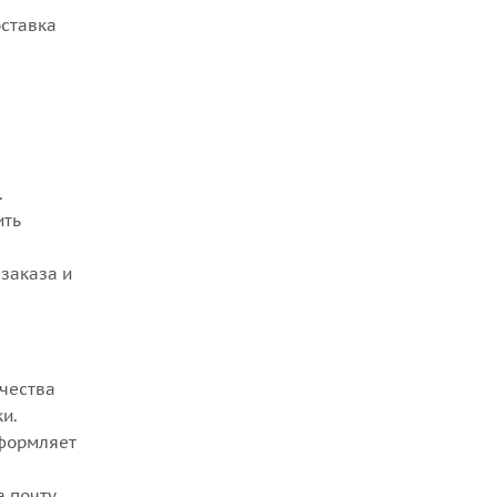
оставка
.
ить
заказа и
ачества
ки.
оформляет
а почту