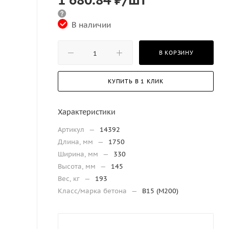
В наличии
В КОРЗИНУ
КУПИТЬ В 1 КЛИК
Характеристики
Артикул
—
14392
Длина, мм
—
1750
Ширина, мм
—
330
Высота, мм
—
145
Вес, кг
—
193
Класс/марка бетона
—
В15 (М200)