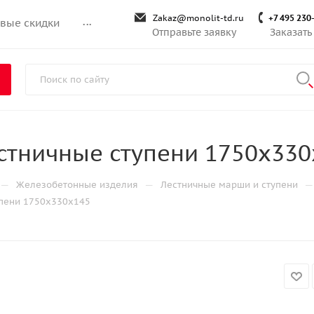
Zakaz@monolit-td.ru
+7 495 230
вые скидки
...
Отправьте заявку
Заказать
стничные ступени 1750х330
—
—
—
Железобетонные изделия
Лестничные марши и ступени
упени 1750х330х145