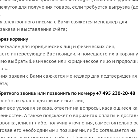
ежуток для получения товара, если требуется выгрузка (д
.
я электронного письма с Вами свяжется менеджер для
заказа и выставления счёта;
ерез корзину
актуален для юридических лиц и физических лиц.
аете интересующие Вас позиции, и помещаете их в корзину
мо выбрать Физическое или юридическое лицо и продолж
аза.
ния заявки с Вами свяжется менеджер для подтверждения 
ёта;
братного звонка или позвонить по номеру
+7 495 230-20-48
особо актуален для физических лиц.
ит все условия заказа, ответит на вопросы, касающиеся к
бенностей. А также подскажет о вариантах оплаты и достав
звонка, клиент либо, получив уточнения, самостоятельно 
ктовав его необходимыми позициями, либо соглашается на
м виде, в котором есть сейчас. Получает подтверждение н