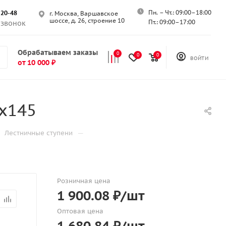
Пн. – Чт.: 09:00–18:00
-20-48
г. Москва, Варшавское
шоссе, д. 26, строение 10
Пт.: 09:00–17:00
 звонок
Обрабатываем заказы
0
0
0
ВОЙТИ
от 10 000 ₽
х145
—
Лестничные ступени
Розничная цена
1 900.08
₽
/шт
Оптовая цена
1 680.84
₽
/шт