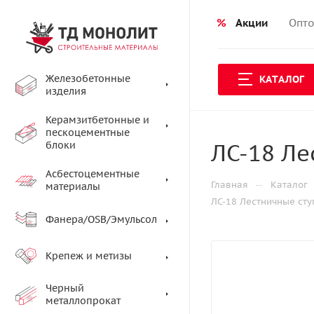
%
Акции
Опто
Железобетонные
КАТАЛОГ
изделия
Керамзитбетонные и
пескоцементные
ЛС-18 Ле
блоки
Асбестоцементные
—
Главная
Каталог
материалы
ЛС-18 Лестничные ст
Фанера/OSB/Эмульсол
Крепеж и метизы
Черный
металлопрокат