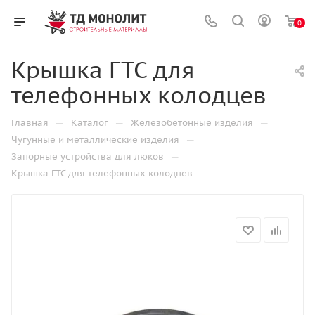
0
Крышка ГТС для
телефонных колодцев
—
—
—
Главная
Каталог
Железобетонные изделия
—
Чугунные и металлические изделия
—
Запорные устройства для люков
Крышка ГТС для телефонных колодцев