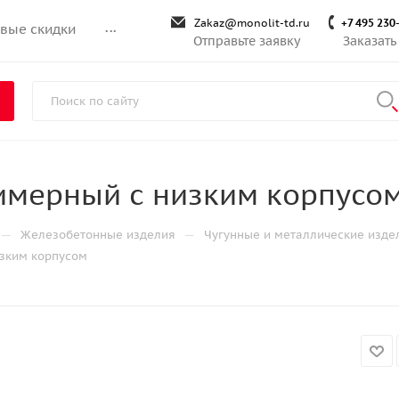
Zakaz@monolit-td.ru
+7 495 230
вые скидки
...
Отправьте заявку
Заказать
имерный с низким корпусо
—
—
Железобетонные изделия
Чугунные и металлические изде
зким корпусом