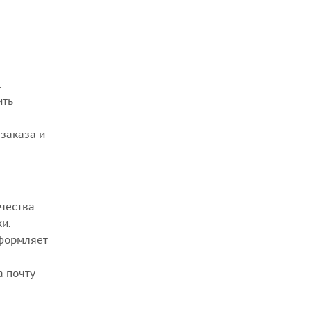
.
ить
заказа и
ачества
ки.
оформляет
а почту