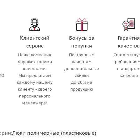
Клиентский
Бонусы за
Гарантия
сервис
покупки
качества
Наша компания
Постоянным
Соответству
м
дорожит своими
клиентам
требованиям
клиентами.
дополнительные
стандарта
МО
Мы предлагаем
скидки
качества
каждому нашему
до 20% на
клиенту - своего
продукцию
персонального
менеджера!
ории:
Люки полимерные (пластиковые)