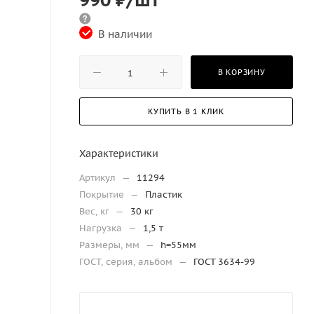
В наличии
В КОРЗИНУ
КУПИТЬ В 1 КЛИК
Характеристики
Артикул
—
11294
Покрытие
—
Пластик
Вес, кг
—
30 кг
Нагрузка
—
1,5 т
Размеры, мм
—
h=55мм
ГОСТ, серия, альбом
—
ГОСТ 3634-99