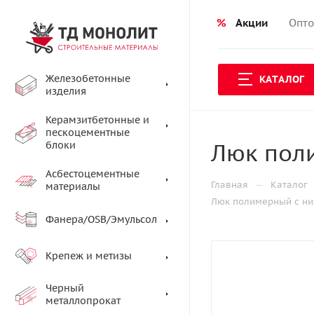
%
Акции
Опто
Железобетонные
КАТАЛОГ
изделия
Керамзитбетонные и
пескоцементные
Люк пол
блоки
Асбестоцементные
—
Главная
Каталог
материалы
Люк полимерный с ни
Фанера/OSB/Эмульсол
Крепеж и метизы
Черный
металлопрокат