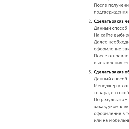
После получени
подтверждения 
Сделать заказ ч
Данный способ 
На сайте выбир
Далее необходи
оформление зак
После отправле
выставления сч
Сделать заказ о
Данный способ 
Менеджер уточн
товара, его осо
По результатам 
заказ, укомпле
оформление в то
или на мобильн