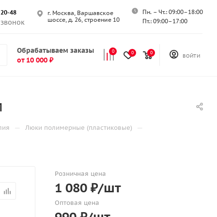
Пн. – Чт.: 09:00–18:00
-20-48
г. Москва, Варшавское
шоссе, д. 26, строение 10
Пт.: 09:00–17:00
 звонок
Обрабатываем заказы
0
0
0
ВОЙТИ
от 10 000 ₽
м
—
—
лия
Люки полимерные (пластиковые)
Розничная цена
1 080
₽
/шт
Оптовая цена
990
₽
/шт