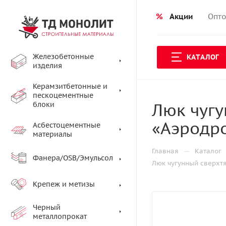
%
Акции
Опто
Железобетонные
КАТАЛОГ
изделия
Керамзитбетонные и
пескоцементные
Люк чугу
блоки
«Аэродро
Асбестоцементные
материалы
—
Главная
Каталог
Фанера/OSB/Эмульсол
Люк чугунный сверхтя
Крепеж и метизы
Черный
металлопрокат