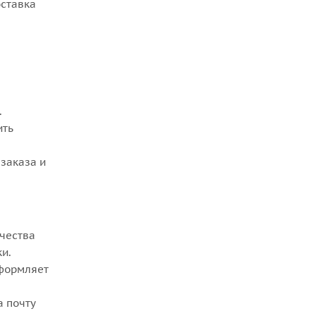
оставка
.
ить
заказа и
ачества
ки.
оформляет
а почту