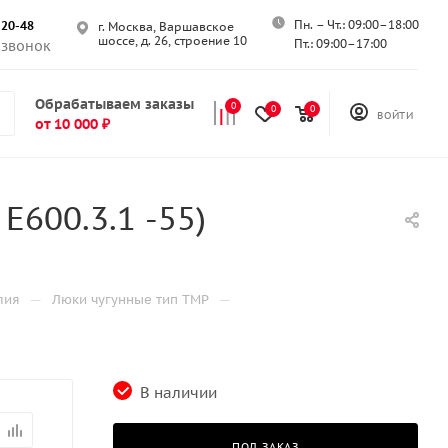
Пн. – Чт.: 09:00–18:00
-20-48
г. Москва, Варшавское
шоссе, д. 26, строение 10
Пт.: 09:00–17:00
 звонок
Обрабатываем заказы
0
0
0
ВОЙТИ
от 10 000 ₽
Е600.3.1 -55)
—
—
лия
Люки чугунные тип ТМР
В наличии
ПОД ЗАКАЗ