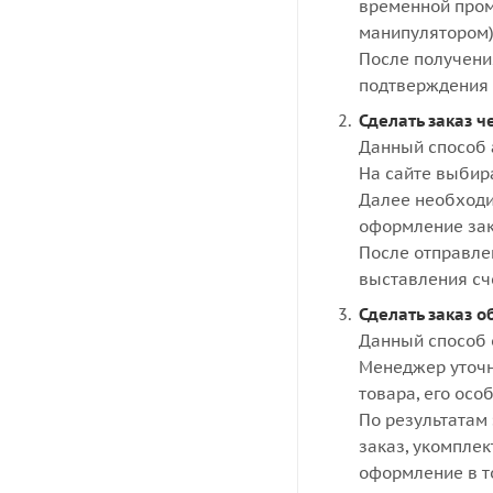
временной пром
манипулятором)
После получени
подтверждения 
Сделать заказ ч
Данный способ 
На сайте выбир
Далее необходи
оформление зак
После отправле
выставления сч
Сделать заказ о
Данный способ 
Менеджер уточн
товара, его осо
По результатам 
заказ, укомпле
оформление в то