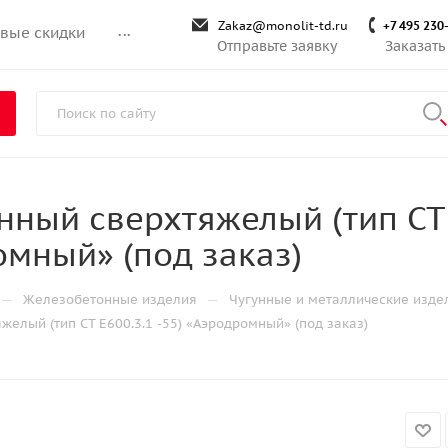
Zakaz@monolit-td.ru
+7 495 230
вые скидки
...
Отправьте заявку
Заказать
нный сверхтяжелый (тип СТ 
мный» (под заказ)
—
—
Железобетонные изделия
Чугунные и металлические изде
желый (тип СТ Е600.3.1 -55) «Аэродромный» (под заказ)