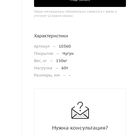
Наши менеджеры обязательно свяжутся с вами и
уточнят условия заказа
Характеристики
Артикул
—
10360
Покрытие
—
Чугун
Вес, кг
—
150кг
Нагрузка
—
60т
Размеры, мм
—
-
Нужна консультация?