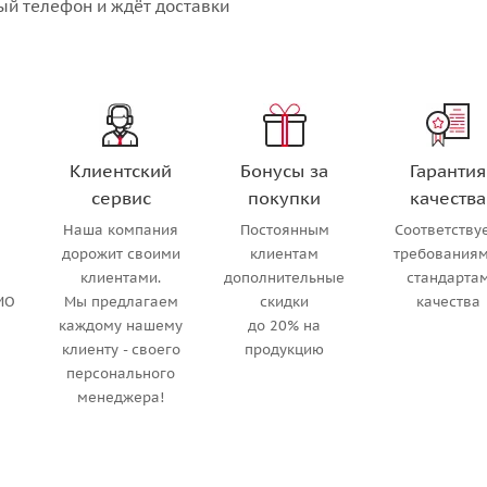
ый телефон и ждёт доставки
Клиентский
Бонусы за
Гарантия
сервис
покупки
качества
Наша компания
Постоянным
Соответству
м
дорожит своими
клиентам
требованиям
клиентами.
дополнительные
стандарта
МО
Мы предлагаем
скидки
качества
каждому нашему
до 20% на
клиенту - своего
продукцию
персонального
менеджера!