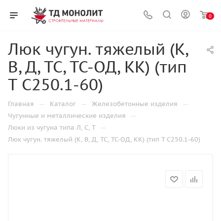
0
Люк чугун. тяжелый (К,
В, Д, ТС, ТС-ОД, КК) (тип
Т С250.1-60)
—
—
—
Главная
Каталог
Железобетонные изделия
—
Чугунные и металлические изделия
—
Люки из чугуна типа Л, С, Т
Люк чугун. тяжелый (К, В, Д, ТС, ТС-ОД, КК) (тип Т С250.1-60)