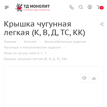
0
Крышка чугунная
легкая (К, В, Д, ТС, КК)
—
—
—
Главная
Каталог
Железобетонные изделия
—
Чугунные и металлические изделия
—
Люки из чугуна типа Л, С, Т
Крышка чугунная легкая (К, В, Д, ТС, КК)