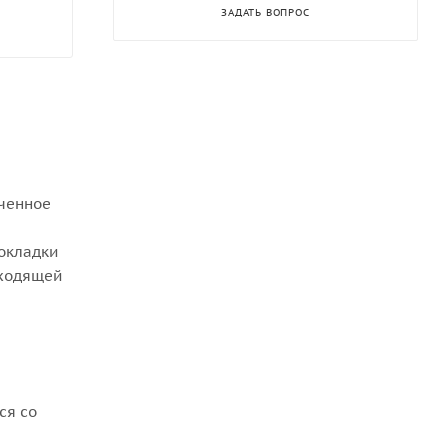
ЗАДАТЬ ВОПРОС
аченное
рокладки
дходящей
ся со