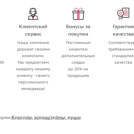
Клиентский
Бонусы за
Гарантия
сервис
покупки
качества
Наша компания
Постоянным
Соответству
м
дорожит своими
клиентам
требованиям
клиентами.
дополнительные
стандарта
МО
Мы предлагаем
скидки
качества
каждому нашему
до 20% на
клиенту - своего
продукцию
персонального
менеджера!
ории:
Консоли, кронштейны, ерши