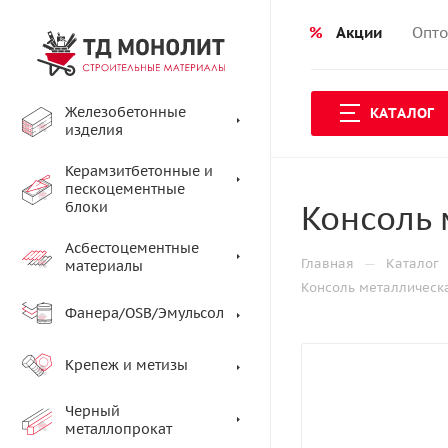
%
Акции
Опто
Железобетонные
КАТАЛОГ
изделия
Керамзитбетонные и
пескоцементные
Консоль 
блоки
Асбестоцементные
—
Главная
Каталог
материалы
Консоль металлическа
Фанера/OSB/Эмульсол
Крепеж и метизы
Черный
металлопрокат