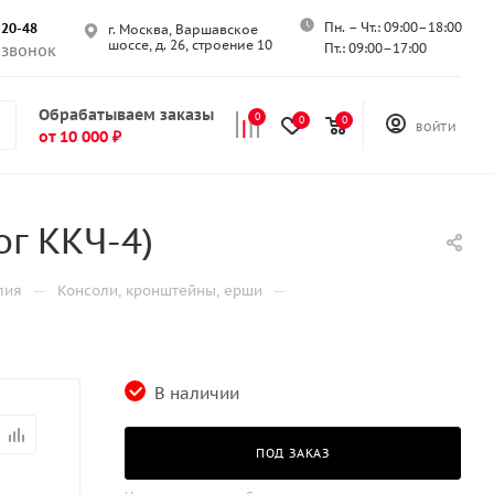
Пн. – Чт.: 09:00–18:00
-20-48
г. Москва, Варшавское
шоссе, д. 26, строение 10
Пт.: 09:00–17:00
 звонок
Обрабатываем заказы
0
0
0
ВОЙТИ
от 10 000 ₽
г ККЧ-4)
—
—
лия
Консоли, кронштейны, ерши
В наличии
ПОД ЗАКАЗ