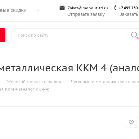
Zakaz@monolit-td.ru
+7 495 230
вые скидки
...
Отправьте заявку
Заказать
металлическая ККМ 4 (анало
—
—
Железобетонные изделия
Чугунные и металлические изде
я ККМ 4 (аналог ККЧ-4)