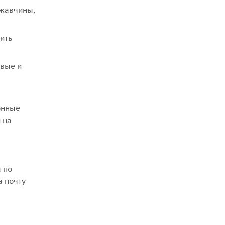
ржавчины,
ить
овые и
онные
 на
 по
а почту