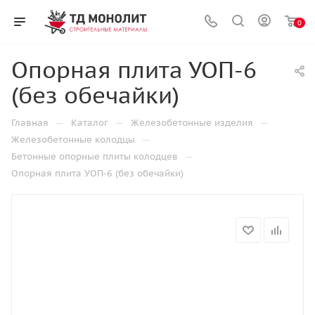
0
Опорная плита УОП-6
(без обечайки)
—
—
—
Главная
Каталог
Железобетонные изделия
—
Железобетонные колодцы
—
Бетонные опорные плиты колодцев
Опорная плита УОП-6 (без обечайки)