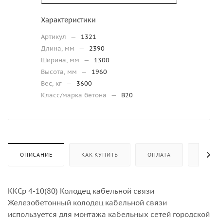
Характеристики
Артикул
—
1321
Длина, мм
—
2390
Ширина, мм
—
1300
Высота, мм
—
1960
Вес, кг
—
3600
Класс/марка бетона
—
В20
ОПИСАНИЕ
КАК КУПИТЬ
ОПЛАТА
ДОСТ
ККСр 4-10(80) Колодец кабельной связи
Железобетонный колодец кабельной связи
используется для монтажа кабельных сетей городской