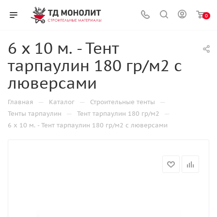
0
6 х 10 м. - Тент
тарпаулин 180 гр/м2 с
люверсами
—
—
—
Главная
Каталог
Строительные тенты
—
—
Тенты тарпаулин
Тент тарпаулин 180 гр/м2
6 х 10 м. - Тент тарпаулин 180 гр/м2 с люверсами