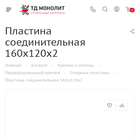
0
Пластина
соединительная
160х120х2
—
—
—
Главная
Каталог
Крепеж и метизы
—
—
Перфорированный крепёж
Опорные пластины
Пластина соединительная 160х120х2