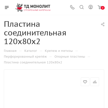
0
Пластина
соединительная
120х80х2
—
—
—
Главная
Каталог
Крепеж и метизы
—
—
Перфорированный крепёж
Опорные пластины
Пластина соединительная 120х80х2