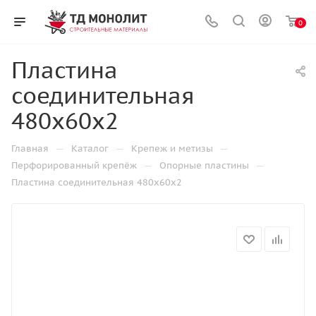
0
Пластина
соединительная
480х60х2
—
—
—
Главная
Каталог
Крепеж и метизы
—
—
Перфорированный крепёж
Опорные пластины
Пластина соединительная 480х60х2