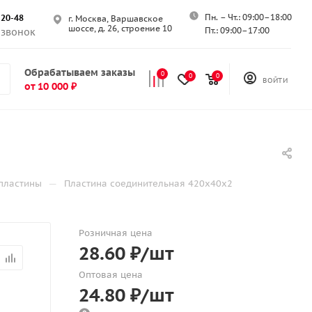
Пн. – Чт.: 09:00–18:00
-20-48
г. Москва, Варшавское
шоссе, д. 26, строение 10
Пт.: 09:00–17:00
 звонок
Обрабатываем заказы
0
0
0
ВОЙТИ
от 10 000 ₽
—
пластины
Пластина соединительная 420х40х2
Розничная цена
28.60
₽
/шт
Оптовая цена
24.80
₽
/шт