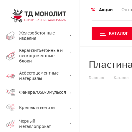
%
Акции
Опто
Железобетонные
КАТАЛОГ
изделия
Керамзитбетонные и
пескоцементные
Пластина
блоки
Асбестоцементные
—
Главная
Каталог
материалы
Фанера/OSB/Эмульсол
Крепеж и метизы
Черный
металлопрокат