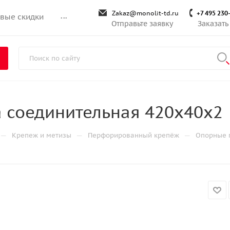
Zakaz@monolit-td.ru
+7 495 230
вые скидки
...
Отправьте заявку
Заказать
 соединительная 420х40х2
—
—
—
Крепеж и метизы
Перфорированный крепёж
Опорные 