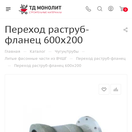
0
Переход раструб-
фланец 600х200
—
—
—
Главная
Каталог
Чугун/трубы
—
Литые фасонные части из ВЧШГ
Переход раструб-фланец
—
Переход раструб-фланец 600х200